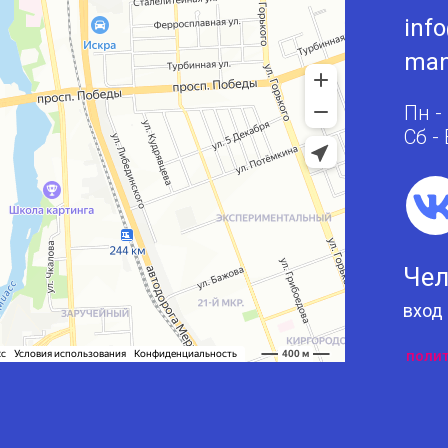
inf
man
Пн -
Сб -
Чел
вход
поли