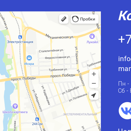
К
+7
inf
man
Пн -
Сб -