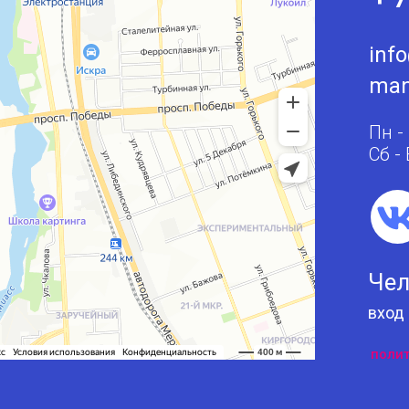
inf
man
Пн -
Сб -
Чел
вход
поли